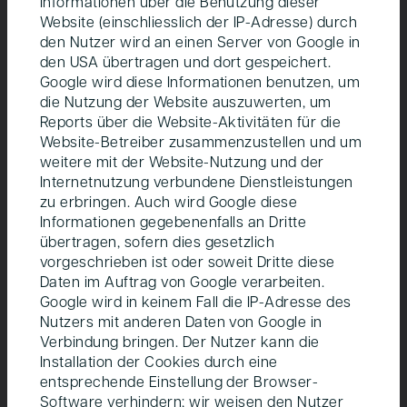
Informationen über die Benutzung dieser
Erstwohnungs­besitz­er­:innen mit rund 150
Website (einschliesslich der IP-Adresse) durch
Wohn­ein­heiten. Menschen mit unterschied­
den Nutzer wird an einen Server von Google in
lichen Hintergründen, Bedürfnissen und
den USA übertragen und dort gespeichert.
Einkommens­klassen sollen hier wohnen und
Google wird diese Informationen benutzen, um
miteinander in Nach­barschaft leben. Der durch­
die Nutzung der Website auszuwerten, um
Reports über die Website-Aktivitäten für die
dachte Mix an Wohn- und Eigentums­formen
Website-Betreiber zusammenzustellen und um
zieht unterschied­liche Menschen an und bringt
weitere mit der Website-Nutzung und der
sie zusammen.
Internetnutzung verbundene Dienstleistungen
zu erbringen. Auch wird Google diese
Die vier Wohnbauten bieten unterschiedliche
Informationen gegebenenfalls an Dritte
Wohnungsgrössen und Grundrisse. Sie stellen eine
übertragen, sofern dies gesetzlich
hohe Wohnqualität sicher und erfüllen die Bedürfnisse
vorgeschrieben ist oder soweit Dritte diese
unterschiedlicher Zielgruppen wie Familien, Paare,
Daten im Auftrag von Google verarbeiten.
Einzelpersonen und ältere Menschen gleichermassen.
Google wird in keinem Fall die IP-Adresse des
Nutzers mit anderen Daten von Google in
Während sich die genaue Anzahl der Wohneinheiten
Verbindung bringen. Der Nutzer kann die
noch ändern kann, wird das Flächenangebot an
Installation der Cookies durch eine
konventionellen und preisgünstigen Mietwohnungen im
entsprechende Einstellung der Browser-
Baugesetz und in der Planungsvereinbarung
Software verhindern; wir weisen den Nutzer