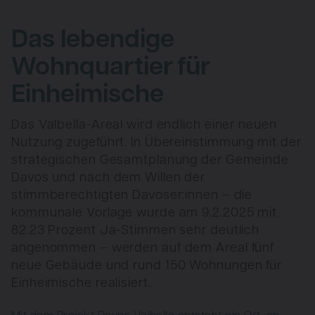
Das lebendige
Wohnquartier
für
Einheimische
Das Valbella-Areal wird endlich einer neuen
Nutzung zugeführt. In Über­einstimmung mit der
strate­gischen Gesamtplanung der Gemeinde
Davos und nach dem Willen der
stimmberechtigten Davoser:innen – die
kommunale Vorlage wurde am 9.2.2025 mit
82.23 Prozent Ja-Stimmen sehr deutlich
angenommen – werden auf dem Areal fünf
neue Gebäude und rund 150 Wohnungen für
Einheimische realisiert.
Mit dem Projekt Davos Valbella entsteht ein Ort, an