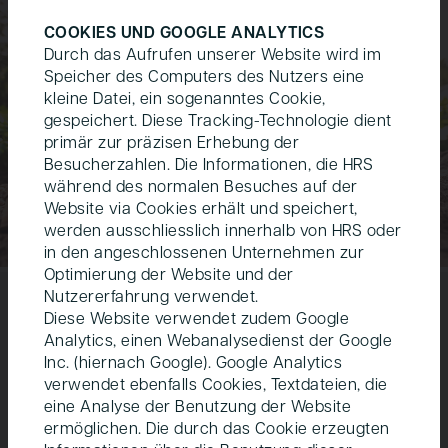
COOKIES UND GOOGLE ANALYTICS
Durch das Aufrufen unserer Website wird im
Speicher des Computers des Nutzers eine
kleine Datei, ein sogenanntes Cookie,
gespeichert. Diese Tracking-Technologie dient
primär zur präzisen Erhebung der
Besucherzahlen. Die Informationen, die HRS
während des normalen Besuches auf der
Website via Cookies erhält und speichert,
werden ausschliesslich innerhalb von HRS oder
in den angeschlossenen Unternehmen zur
Optimierung der Website und der
Nutzererfahrung verwendet.
Vielfältige Wohnformen
Diese Website verwendet zudem Google
Analytics, einen Webanalysedienst der Google
für vielfältige Menschen
Inc. (hiernach Google). Google Analytics
verwendet ebenfalls Cookies, Textdateien, die
eine Analyse der Benutzung der Website
Davos Valbella ist zuallererst eine
ermöglichen. Die durch das Cookie erzeugten
Wohnüberbauung für die Einheimi­schen und