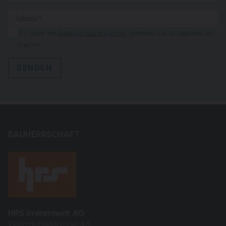
Ich habe die
Datenschutzerklärung
gelesen und akzeptiere sie
hiermit.
SENDEN
BAUHERRSCHAFT
HRS Investment AG
Walzmühlestrasse 48