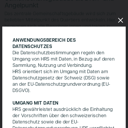
Angelpunkt
Das zentrale Gemeinschaftsgebäude wird sich zum
beliebten Mittelpunkt des Quartiers ent­wickeln. Hier
begegnen sich alle Bewohner­:innen und treten in
Austausch miteinander. Auch die Stadtgesell­schaft ist
eingeladen, von diesem Angebot Gebrauch zu
ANWENDUNGSBEREICH DES
machen. Das geschieht durch bedarfsgerechte
DATENSCHUTZES
Nutzungen, die im Gemeinschaftsgebäude umgesetzt
Die Datenschutzbestimmungen regeln den
werden und Davos Valbella mit zukunftssicheren
Umgang von HRS mit Daten, in Bezug auf deren
Angeboten bereichern.
Sammlung, Nutzung und Verbindung.
HRS orientiert sich im Umgang mit Daten am
Datenschutzgesetz der Schweiz (DSG) sowie
an der EU-Datenschutzgrundverordnung (EU-
DSGVO).
Attraktive Aussenflächen
Ergänzt werden die gemeinschaftlichen Innen­bereiche
UMGANG MIT DATEN
im Gemeinschaftsgebäude durch attraktiv gestaltete
HRS gewährleistet ausdrücklich die Einhaltung
Aussenflächen, die allen Bewohner:innen offenstehen.
der Vorschriften über den schweizerischen
Die Freiräume sind sorgfältig konzipiert und in fünf
Datenschutz sowie die der EU-
unterschiedliche Nutzungszonen gegliedert, wodurch
Datenschutzgrundverordnung. HRS verpflichtet