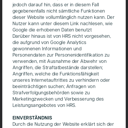
verbindlich festgelegt.
jedoch darauf hin, dass er in diesem Fall
gegebenenfalls nicht sämtliche Funktionen
dieser Website vollumfänglich nutzen kann. Der
Wohnungskategorie
Flächenanteil
Nutzer kann
unter diesem Link
nachlesen, wie
Google die erhobenen Daten benutzt
Preisgünstige Mietwohnungen
32%
Darüber hinaus ist von HRS nicht vorgesehen,
die aufgrund von Google Analytics
Konventionelle Mietwohnungen
26%
gewonnenen Informationen und
Personendaten zur Personenidentifikation zu
Eigentumswohnungen
42%
verwenden, mit Ausnahme der Abwehr von
Angriffen, die Straftatbestände darstellen;
Angriffen, welche die Funktionsfähigkeit
unseres Internetauftrittes zu verhindern oder
beeinträchtigen suchen; Anfragen von
Strafverfolgungsbehörden sowie zu
Marketingzwecken und Verbesserung des
Leistungsangebotes von HRS.
EINVERSTÄNDNIS
Durch die Nutzung der Website erklärt sich der