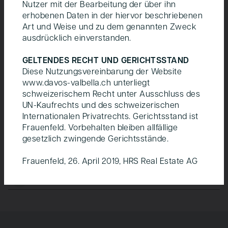
Nutzer mit der Bearbeitung der über ihn
erhobenen Daten in der hiervor beschriebenen
Art und Weise und zu dem genannten Zweck
ausdrücklich einverstanden.
GELTENDES RECHT UND GERICHTSSTAND
Diese Nutzungsvereinbarung der Website
Das voraussichtliche Wohnangebot
www.davos-valbella.ch
unterliegt
schweizerischem Recht unter Ausschluss des
A
UN-Kaufrechts und des schweizerischen
Mietwohnungen
2.5 bis 6.5 Zimmer
Internationalen Privatrechts. Gerichtsstand ist
Frauenfeld. Vorbehalten bleiben allfällige
B
Preisgünstige Mietwohnungen
1.5 bis 6.5 Zimmer
gesetzlich zwingende Gerichtsstände.
C
Reiheneinfamilien­häuser Miete
5.5 Zimmer
Frauenfeld, 26. April 2019, HRS Real Estate AG
D
Eigentums­wohnungen
2.5 bis 5.5 Zimmer
Inhalt von "Google Maps" wurde aufgrund Ihrer
Datenschutzeinstellungen ausgeblendet.
INHALTE LADEN
EINSTELLUNGEN