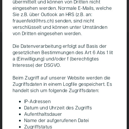
übermittelt und können von Dritten nicht
eingesehen werden. Normale E-Mails, welche
Sie z.B. über Outlook an HRS (z.B. an:
frauenfeld@hrs.ch) senden, sind nicht
verschlüsselt und können unter Umständen
von Dritten eingesehen werden.
Sechs zentrale Qualitäten
Die Datenverarbeitung erfolgt auf Basis der
für das entstehende
gesetzlichen Bestimmungen des Art 6 Abs 1 lit
a (Einwilligung) und/oder f (berechtigtes
Wohnquartier
Interesse) der DSGVO.
Beim Zugriff auf unserer Website werden die
Zugriffsdaten in einem Logfile gespeichert. Es
handelt sich um folgende Zugriffsdaten:
IP-Adressen
Datum und Uhrzeit des Zugriffs
Aufenthaltsdauer
Name der aufgerufenen Datei
New Work – für ein positives
Le
Zugriffstatus