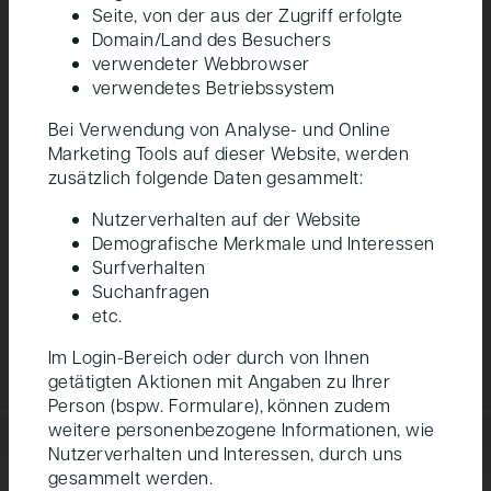
Lebensgefühl
Seite, von der aus der Zugriff erfolgte
Domain/Land des Besuchers
Innovative Arbeitsräume stehen allen
Der
verwendeter Webbrowser
Bewohner:innen offen und lassen Arbeit
Leb
verwendetes Betriebssystem
und Freizeit so verschmelzen, dass
kul
Erwerbs­tätigkeit Teil eines positiven
hei
Bei Verwendung von Analyse- und Online
Lebensgefühls wird.
lic
Marketing Tools auf dieser Website, werden
vie
zusätzlich folgende Daten gesammelt:
Ent
Nutzerverhalten auf der Website
Leb
Demografische Merkmale und Interessen
Surfverhalten
Suchanfragen
etc.
Im Login-Bereich oder durch von Ihnen
getätigten Aktionen mit Angaben zu Ihrer
Person (bspw. Formulare), können zudem
weitere personenbezogene Informationen, wie
Nutzerverhalten und Interessen, durch uns
gesammelt werden.